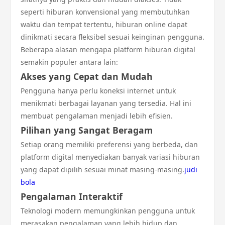
seperti hiburan konvensional yang membutuhkan
waktu dan tempat tertentu, hiburan online dapat
dinikmati secara fleksibel sesuai keinginan pengguna.
Beberapa alasan mengapa platform hiburan digital
semakin populer antara lain:
Akses yang Cepat dan Mudah
Pengguna hanya perlu koneksi internet untuk
menikmati berbagai layanan yang tersedia. Hal ini
membuat pengalaman menjadi lebih efisien.
Pilihan yang Sangat Beragam
Setiap orang memiliki preferensi yang berbeda, dan
platform digital menyediakan banyak variasi hiburan
yang dapat dipilih sesuai minat masing-masing.
judi
bola
Pengalaman Interaktif
Teknologi modern memungkinkan pengguna untuk
merasakan pengalaman yang lebih hidup dan