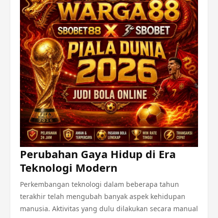
Perubahan Gaya Hidup di Era
Teknologi Modern
Perkembangan teknologi dalam beberapa tahun
terakhir telah mengubah banyak aspek kehidupan
manusia. Aktivitas yang dulu dilakukan secara manual