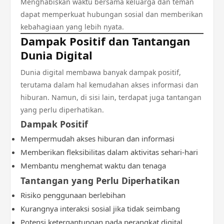
Menghabiskan waktu bersama keluarga dan teman
dapat memperkuat hubungan sosial dan memberikan
kebahagiaan yang lebih nyata.
Dampak Positif dan Tantangan
Dunia Digital
Dunia digital membawa banyak dampak positif,
terutama dalam hal kemudahan akses informasi dan
hiburan. Namun, di sisi lain, terdapat juga tantangan
yang perlu diperhatikan.
Dampak Positif
Mempermudah akses hiburan dan informasi
Memberikan fleksibilitas dalam aktivitas sehari-hari
Membantu menghemat waktu dan tenaga
Tantangan yang Perlu Diperhatikan
Risiko penggunaan berlebihan
Kurangnya interaksi sosial jika tidak seimbang
Potensi ketergantungan pada perangkat digital