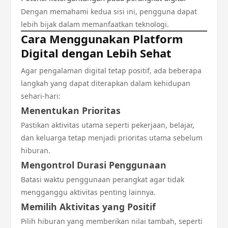
Dengan memahami kedua sisi ini, pengguna dapat
lebih bijak dalam memanfaatkan teknologi.
Cara Menggunakan Platform
Digital dengan Lebih Sehat
Agar pengalaman digital tetap positif, ada beberapa
langkah yang dapat diterapkan dalam kehidupan
sehari-hari:
Menentukan Prioritas
Pastikan aktivitas utama seperti pekerjaan, belajar,
dan keluarga tetap menjadi prioritas utama sebelum
hiburan.
Mengontrol Durasi Penggunaan
Batasi waktu penggunaan perangkat agar tidak
mengganggu aktivitas penting lainnya.
Memilih Aktivitas yang Positif
Pilih hiburan yang memberikan nilai tambah, seperti