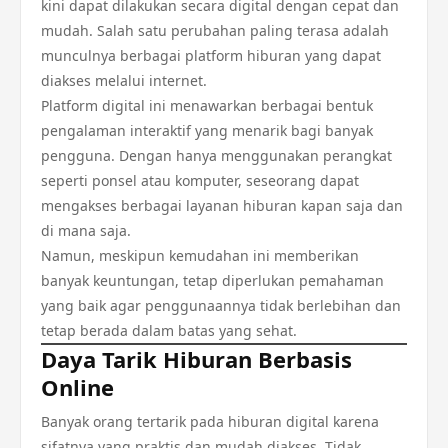
kini dapat dilakukan secara digital dengan cepat dan
mudah. Salah satu perubahan paling terasa adalah
munculnya berbagai platform hiburan yang dapat
diakses melalui internet.
Platform digital ini menawarkan berbagai bentuk
pengalaman interaktif yang menarik bagi banyak
pengguna. Dengan hanya menggunakan perangkat
seperti ponsel atau komputer, seseorang dapat
mengakses berbagai layanan hiburan kapan saja dan
di mana saja.
Namun, meskipun kemudahan ini memberikan
banyak keuntungan, tetap diperlukan pemahaman
yang baik agar penggunaannya tidak berlebihan dan
tetap berada dalam batas yang sehat.
Daya Tarik Hiburan Berbasis
Online
Banyak orang tertarik pada hiburan digital karena
sifatnya yang praktis dan mudah diakses. Tidak