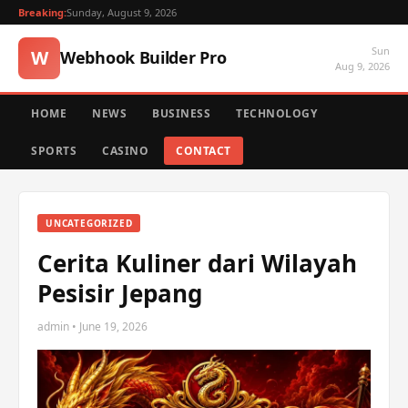
Breaking:
Sunday, August 9, 2026
Sun
W
Webhook Builder Pro
Aug 9, 2026
HOME
NEWS
BUSINESS
TECHNOLOGY
SPORTS
CASINO
CONTACT
UNCATEGORIZED
Cerita Kuliner dari Wilayah
Pesisir Jepang
admin • June 19, 2026