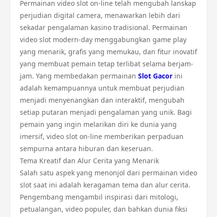
Permainan video slot on-line telah mengubah lanskap
perjudian digital camera, menawarkan lebih dari
sekadar pengalaman kasino tradisional. Permainan
video slot modern-day menggabungkan game play
yang menarik, grafis yang memukau, dan fitur inovatif
yang membuat pemain tetap terlibat selama berjam-
jam. Yang membedakan permainan
Slot Gacor
ini
adalah kemampuannya untuk membuat perjudian
menjadi menyenangkan dan interaktif, mengubah
setiap putaran menjadi pengalaman yang unik. Bagi
pemain yang ingin melarikan diri ke dunia yang
imersif, video slot on-line memberikan perpaduan
sempurna antara hiburan dan keseruan.
Tema Kreatif dan Alur Cerita yang Menarik
Salah satu aspek yang menonjol dari permainan video
slot saat ini adalah keragaman tema dan alur cerita.
Pengembang mengambil inspirasi dari mitologi,
petualangan, video populer, dan bahkan dunia fiksi